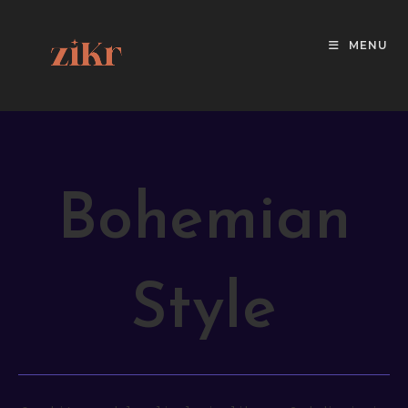
MENU
Bohemian
Style