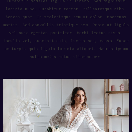
Curabitur sodales ligula in libero. Sed dignissim
lacinia nunc. Curabitur tortor. Pellentesque nibh.
Aenean quam. In scelerisque sem at dolor. Maecenas
mattis. Sed convallis tristique sem. Proin ut ligula
vel nunc egestas porttitor. Morbi lectus risus,
iaculis vel, suscipit quis, luctus non, massa. Fusce
ac turpis quis ligula lacinia aliquet. Mauris ipsum
nulla metus metus ullamcorper.