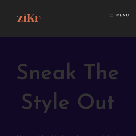
MENU
Sneak The
Style Out