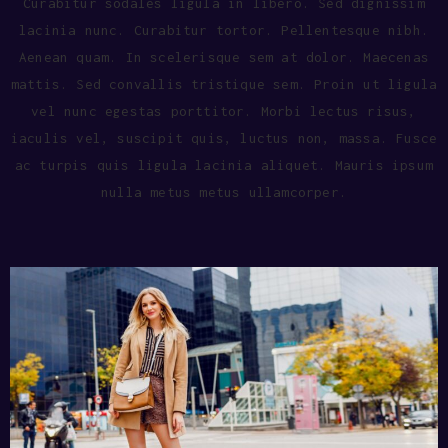
Curabitur sodales ligula in libero. Sed dignissim
lacinia nunc. Curabitur tortor. Pellentesque nibh.
Aenean quam. In scelerisque sem at dolor. Maecenas
mattis. Sed convallis tristique sem. Proin ut ligula
vel nunc egestas porttitor. Morbi lectus risus,
iaculis vel, suscipit quis, luctus non, massa. Fusce
ac turpis quis ligula lacinia aliquet. Mauris ipsum
nulla metus metus ullamcorper.